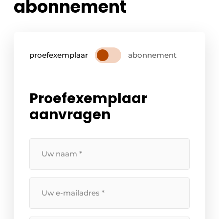
abonnement
proefexemplaar
abonnement
Proefexemplaar
aanvragen
Uw
naam
*
Uw
e-
mailadres
*