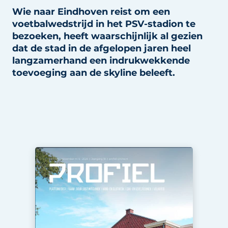
Wie naar Eindhoven reist om een
Uitnodiging Rondetafelgesprek – 20 jaar Profiel
voetbalwedstrijd in het PSV-stadion te
Vacature aanmelden
bezoeken, heeft waarschijnlijk al gezien
dat de stad in de afgelopen jaren heel
Vacatures
langzamerhand een indrukwekkende
Video’s
toevoeging aan de skyline beleeft.
Werben