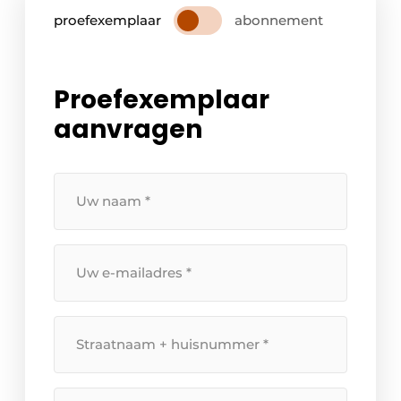
proefexemplaar
abonnement
Proefexemplaar
aanvragen
Uw
naam
*
Uw
e-
mailadres
*
Straatnaam
+
huisnummer
*
Postcode
*