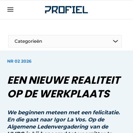
Aanmelden
Algemene voorwaarden
Bedrijven
Categorieën
Contact
Direct contact
NR 02 2026
Evenement aanmelden
EEN NIEUWE REALITEIT
Meest gelezen
Nieuwsbrief
OP DE WERKPLAATS
Podcasts
Privacy / Cookie statement
We beginnen meteen met een felicitatie.
En die gaat naar Igor La Vos. Op de
Profiel | Platform over raam-, deur-,
kozijntechniek, hang- en sluitwerk, dak- en
Algemene Ledenvergadering
van de
geveltechniek, veiligheid