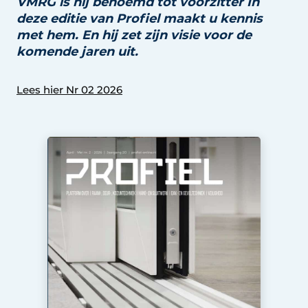
VMRG is hij benoemd tot voorzitter
In
deze editie van Profiel maakt u kennis
Uitnodiging Rondetafelgesprek – 20 jaar Profiel
met hem. En hij zet zijn
visie voor de
Vacature aanmelden
komende jaren uit.
Vacatures
Lees hier Nr 02 2026
Video’s
Werben