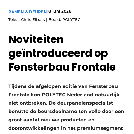
Uitnodiging Rondetafelgesprek – 20 jaar Profiel
18 juni 2026
RAMEN & DEUREN
Tekst: Chris Elbers | Beeld: POLYTEC
Vacature aanmelden
Vacatures
Noviteiten
Video’s
geïntroduceerd op
Werben
Fensterbau Frontale
Tijdens de afgelopen editie van Fensterbau
Frontale kon POLYTEC Nederland natuurlijk
niet ontbreken. De deurpanelenspecialist
benutte de beursdeelname ten volle door een
groot aantal nieuwe producten en
doorontwikkelingen in het premiumsegment