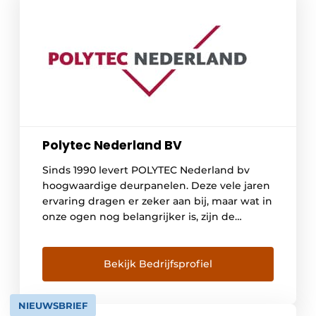
Polytec Nederland BV
Sinds 1990 levert POLYTEC Nederland bv
hoogwaardige deurpanelen. Deze vele jaren
ervaring dragen er zeker aan bij, maar wat in
onze ogen nog belangrijker is, zijn de
principes en waarden die een bindende
factor spelen in onze dagelijkse werk.
Daarom handelen wij naar de behoeften van
Bekijk Bedrijfsprofiel
onze klanten en hun wens naar
individualiteit, design en […]
NIEUWSBRIEF