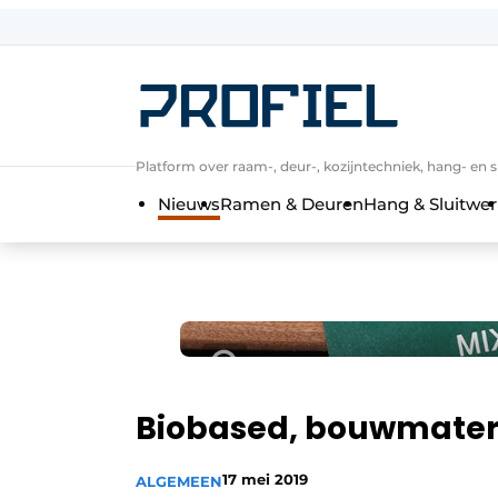
Aanmelden
Algemene voorwaarden
Bedrijven
Platform over raam-, deur-, kozijntechniek, hang- en s
Contact
Nieuws
Ramen & Deuren
Hang & Sluitwer
Direct contact
Evenement aanmelden
Meest gelezen
Nieuwsbrief
Podcasts
Privacy / Cookie statement
Biobased, bouwmater
Profiel | Platform over raam-, deur-,
17 mei 2019
ALGEMEEN
Uitnodiging Rondetafelgesprek – 20 