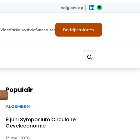
Volg ons op
Bedrijvenindex
n
Video’s
Nieuwsbrief
Vacatures
Populair
ALGEMEEN
9 juni Symposium Circulaire
Geveleconomie
ligheid
13 mei 2026