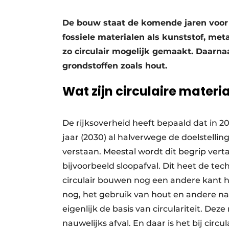
Vacature aanmelden
De bouw staat de komende jaren voor 
Vacatures
fossiele materialen als kunststof, m
Video’s
zo circulair mogelijk gemaakt. Daarn
Werben
grondstoffen zoals hout.
Wat zijn circulaire materi
De rijksoverheid heeft bepaald dat in 20
jaar (2030) al halverwege de doelstelling
verstaan. Meestal wordt dit begrip vert
bijvoorbeeld sloopafval. Dit heet de te
circulair bouwen nog een andere kant h
nog, het gebruik van hout en andere nat
eigenlijk de basis van circulariteit. Dez
nauwelijks afval. En daar is het bij cir