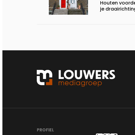
Houten voorde
je draairichti
PROFIEL