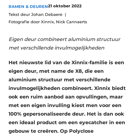
21 oktober 2022
RAMEN & DEUREN
Uitnodiging Rondetafelgesprek – 20 jaar Profiel
Tekst deur Johan Debaere
Vacature aanmelden
Fotografie door Xinnix, Nick Cannaerts
Vacatures
Eigen deur combineert aluminium structuur
Video’s
met verschillende invulmogelijkheden
Werben
Het nieuwste lid van de Xinnix-familie is een
eigen deur, met name de X8, die een
aluminium structuur met verschillende
invulmogelijkheden combineert. Xinnix biedt
ook een ruim aanbod aan opvullingen, maar
met een eigen invulling kiest men voor een
100% gepersonaliseerde deur. Het is dan ook
een ideaal product om een eyecatcher in een
gebouw te creëren. Op Polyclose