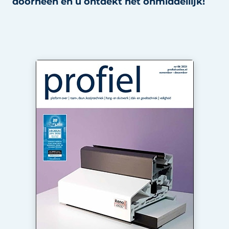
doorheen en u ontdekt het onmiddellijk!
Uitnodiging Rondetafelgesprek – 20 jaar Profiel
Vacature aanmelden
Vacatures
Video’s
Werben