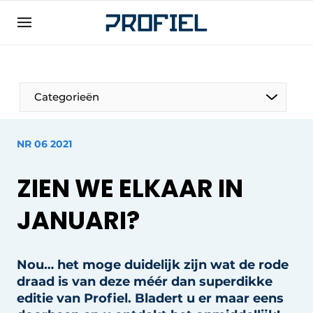
Aanmelden
Algemene voorwaarden
Bedrijven
Categorieën
Contact
Direct contact
NR 06 2021
Evenement aanmelden
ZIEN WE ELKAAR IN
Meest gelezen
Nieuwsbrief
JANUARI?
Podcasts
Privacy / Cookie statement
Nou… het moge duidelijk zijn wat de rode
draad is van deze méér dan superdikke
Profiel | Platform over raam-, deur-,
kozijntechniek, hang- en sluitwerk, dak- en
editie van Profiel. Bladert u er maar eens
geveltechniek, veiligheid