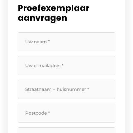
Proefexemplaar
aanvragen
Uw
naam
*
Uw
e-
mailadres
*
Straatnaam
+
huisnummer
*
Postcode
*
Plaats
*