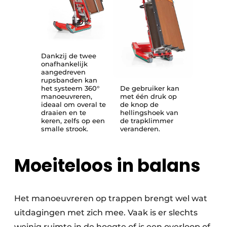
Dankzij de twee
onafhankelijk
aangedreven
rupsbanden kan
het systeem 360°
De gebruiker kan
manoeuvreren,
met één druk op
ideaal om overal te
de knop de
draaien en te
hellingshoek van
keren, zelfs op een
de trapklimmer
smalle strook.
veranderen.
Moeiteloos in balans
Het manoeuvreren op trappen brengt wel wat
uitdagingen met zich mee. Vaak is er slechts
weinig ruimte in de hoogte of is een overloop of