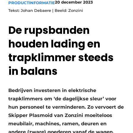
20 december 2023
PRODUCTINFORMATIE
Uitnodiging Rondetafelgesprek – 20 jaar Profiel
Tekst: Johan Debaere | Beeld: Zonzini
Vacature aanmelden
De rupsbanden
Vacatures
houden lading en
Video’s
Werben
trapklimmer steeds
in balans
Bedrijven investeren in elektrische
trapklimmers om ‘de dagelijkse sleur’ voor
hun personeel te verminderen. Zo vervoert de
Skipper Plasmoid van Zonzini moeiteloos
meubilair, machines, ramen, deuren en
andere (zware) goederen vanaf de wagen,