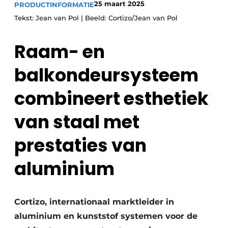
25 maart 2025
PRODUCTINFORMATIE
Uitnodiging Rondetafelgesprek – 20 jaar Profiel
Tekst: Jean van Pol | Beeld: Cortizo/Jean van Pol
Vacature aanmelden
Raam- en
Vacatures
balkondeursysteem
Video’s
Werben
combineert esthetiek
van staal met
prestaties van
aluminium
Cortizo, internationaal marktleider in
aluminium en kunststof systemen voor de