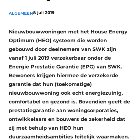
Uitnodiging Rondetafelgesprek – 20 jaar Profiel
8 juli 2019
ALGEMEEN
Vacature aanmelden
Vacatures
Nieuwbouwwoningen met het House Energy
Optimum (HEO) systeem die worden
Video’s
gebouwd door deelnemers van SWK zijn
Werben
vanaf 1 juli 2019 verzekerbaar onder de
Energie Prestatie Garantie (EPG) van SWK.
Bewoners krijgen hiermee de verzekerde
garantie dat hun (toekomstige)
nieuwbouwwoning ook echt energiezuinig,
comfortabel en gezond is. Bovendien geeft de
prestatiegarantie aan woningcorporaties,
ontwikkelaars en bouwers de zekerheid dat
zij met behulp van HEO hun
duurzaamheidsambities feitelijk waarmaken.