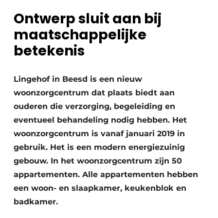
Ontwerp sluit aan bij
Uitnodiging Rondetafelgesprek – 20 jaar Profiel
maatschappelijke
Vacature aanmelden
betekenis
Vacatures
Video’s
Lingehof in Beesd is een nieuw
Werben
woonzorgcentrum dat plaats biedt aan
ouderen die verzorging, begeleiding en
eventueel behandeling nodig hebben. Het
woonzorgcentrum is vanaf januari 2019 in
gebruik. Het is een modern energiezuinig
gebouw. In het woonzorg­centrum zijn 50
appartementen. Alle appartementen hebben
een woon- en slaapkamer, keukenblok en
badkamer.