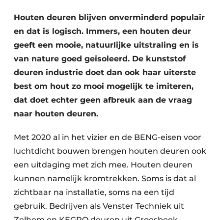
Uitnodiging Rondetafelgesprek – 20 jaar Profiel
Houten deuren blijven onverminderd populair
en dat is logisch. Immers, een houten deur
Vacature aanmelden
geeft een mooie, natuurlijke uitstraling en is
Vacatures
van nature goed geïsoleerd. De kunststof
Video’s
deuren industrie doet dan ook haar uiterste
Werben
best om hout zo mooi mogelijk te imiteren,
dat doet echter geen afbreuk aan de vraag
naar houten deuren.
Met 2020 al in het vizier en de BENG-eisen voor
luchtdicht bouwen brengen houten deuren ook
een uitdaging met zich mee. Houten deuren
kunnen namelijk kromtrekken. Soms is dat al
zichtbaar na installatie, soms na een tijd
gebruik. Bedrijven als Venster Techniek uit
Zelhem en KEGRO deuren uit Groesbeek