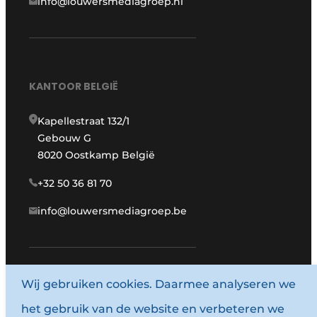
info@louwersmediagroep.nl
KANTOOR BELGIË
Kapellestraat 132/1
Gebouw G
8020 Oostkamp België
+32 50 36 81 70
info@louwersmediagroep.be
www.louwersmediagroep.com
Wij gebruiken cookies. Daarmee analyseren we
het gebruik van de website en verbeteren we
© 1987 - 2026 Louwersmediagroep.