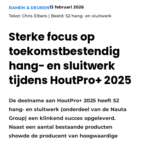
13 februari 2026
RAMEN & DEUREN
Uitnodiging Rondetafelgesprek – 20 jaar Profiel
Tekst: Chris Elbers | Beeld: S2 hang- en sluitwerk
Vacature aanmelden
Vacatures
Sterke focus op
Video’s
toekomstbestendig
Werben
hang- en sluitwerk
tijdens HoutPro+ 2025
De deelname aan HoutPro+ 2025 heeft S2
hang- en sluitwerk (onderdeel van de Nauta
Group) een klinkend succes opgeleverd.
Naast een aantal bestaande producten
showde de producent van hoogwaardige