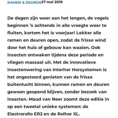
27 mei 2019
RAMEN & DEUREN
Uitnodiging Rondetafelgesprek – 20 jaar Profiel
Vacature aanmelden
De dagen zijn weer aan het lengen, de vogels
beginnen ’s ochtends in alle vroegte weer te
Vacatures
fluiten, kortom het is voorjaar! Lekker alle
Video’s
ramen en deuren open, zodat de frisse wind
Werben
door het huis of gebouw kan waaien. Ook
insecten ontwaken tijdens deze periode en
vliegen massaal uit. Met de innovatieve
insectenwering van Interhor Horsystemen is
het ongestoord genieten van de frisse
buitenlucht binnen, kunnen ramen en deuren
gewoon geopend blijven, zonder bezoek van
insecten. Maud van Neer zoomt deze editie in
op een tweetal unieke systemen: de
Electrorollo ER2 en de Rolhor XL.