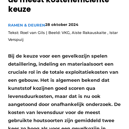
keuze
Uitnodiging Rondetafelgesprek – 20 jaar Profiel
Vacature aanmelden
28 oktober 2024
RAMEN & DEUREN
Vacatures
Tekst: Roel van Gils | Beeld: VKG, Aiste Rakauskaite , Istar
Video’s
Verspuij
Werben
Bij de keuze voor een gevelkozijn spelen
detaillering, indeling en materiaalsoort een
cruciale rol in de totale exploitatie­kosten van
een gebouw. Het is algemeen bekend dat
kunststof kozijnen goed scoren qua
levensduurkosten, maar dat is nu ook
aangetoond door onafhankelijk onderzoek. De
kosten van levensduur voor de meest
gebruikte houtsoorten zijn gemiddeld twee
keer zo hoog als voor een gevelkozijn in