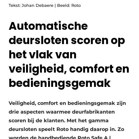
Tekst: Johan Debaere | Beeld: Roto
Uitnodiging Rondetafelgesprek – 20 jaar Profiel
Vacature aanmelden
Automatische
Vacatures
deursloten scoren op
Video’s
het vlak van
Werben
veiligheid, comfort en
bedieningsgemak
Veiligheid, comfort en bedieningsgemak zijn
drie aspecten waarmee deurfabrikanten
scoren bij de klanten. Met het gamma
deursloten speelt Roto handig daarop in. Zo
worden de handbediende Roto Safe A |