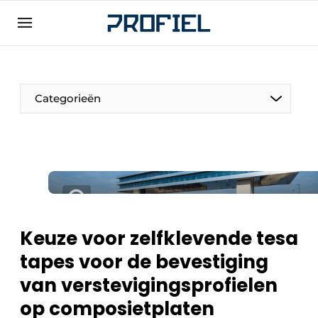
Aanmelden
Algemene voorwaarden
Bedrijven
Categorieën
Contact
Direct contact
Evenement aanmelden
Meest gelezen
Nieuwsbrief
Keuze voor zelfklevende tesa
Podcasts
tapes voor de bevestiging
Privacy / Cookie statement
van verstevigingsprofielen
Profiel | Platform over raam-, deur-,
kozijntechniek, hang- en sluitwerk, dak- en
op composietplaten
geveltechniek, veiligheid