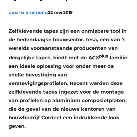
Uitnodiging Rondetafelgesprek – 20 jaar Profiel
22 mei 2019
RAMEN & DEUREN
Vacature aanmelden
Vacatures
Zelfklevende tapes zijn een onmisbare tool in
de hedendaagse bouwsector. tesa, één van ’s
Video’s
werelds vooraanstaande producenten van
Werben
plus
dergelijke tapes, biedt met de ACX
familie
een ideale oplossing voor onder meer de
snelle bevestiging van
verstevigingsprofielen.
Recent werden deze
zelfklevende tapes ingezet voor de montage
van profielen op aluminium composietplaten,
die de gevel van de nieuwe kantoren van
bouwbedrijf Cordeel een indrukkende look
geven.