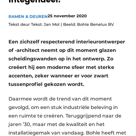
Uitnodiging Rondetafelgesprek – 20 jaar Profiel
25 november 2020
RAMEN & DEUREN
Vacature aanmelden
Tekst deur Tekst: Jan Mol | Beeld: Bohle Benelux BV
Vacatures
Video’s
Een zichzelf respecterend interieurontwerper
of -architect neemt op dit moment glazen
Werben
scheidingswanden op in het ontwerp. Zo
creëert hij een moderne sfeer met sterke
accenten, zeker wanneer er voor zwart
tussenprofiel gekozen wordt.
Daarmee wordt de trend van dit moment
gevolgd, om een stuk industriële beleving in
een ruimte te creëren. Teruggrijpend naar de
jaren ’30, maar met de kwaliteit en het
installatiegemak van vandaag. Bohle heeft met