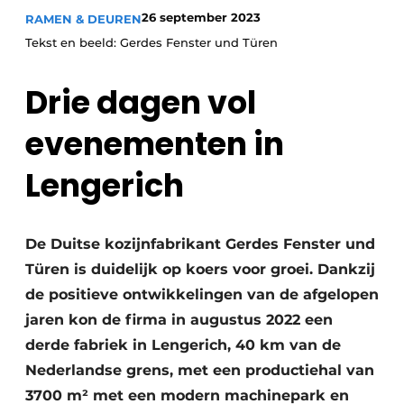
26 september 2023
RAMEN & DEUREN
Uitnodiging Rondetafelgesprek – 20 jaar Profiel
Tekst en beeld: Gerdes Fenster und Türen
Vacature aanmelden
Drie dagen vol
Vacatures
Video’s
evenementen in
Werben
Lengerich
De Duitse kozijnfabrikant Gerdes Fenster und
Türen is duidelijk op koers voor groei. Dankzij
de positieve ontwikkelingen van de afgelopen
jaren kon de firma in augustus 2022 een
derde fabriek in Lengerich, 40 km van de
Nederlandse grens, met een productiehal van
3700 m² met een modern machinepark en