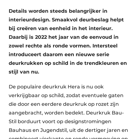
Uitnodiging Rondetafelgesprek – 20 jaar Profiel
Details worden steeds belangrijker in
interieurdesign. Smaakvol deurbeslag helpt
Vacature aanmelden
bij creëren van eenheid in het interieur.
Vacatures
Daarbij is 2022 het jaar van de eenvoud in
Video’s
zowel rechte als ronde vormen. Intersteel
Werben
introduceert daarom een nieuwe serie
deurkrukken op schild in de trendkleuren en
stijl van nu.
De populaire deurkruk Hera is nu ook
verkrijgbaar op schild, zodat eventuele gaten
die door een eerdere deurkruk op rozet zijn
aangebracht, worden bedekt. Deurkruk Bau-
Stil borduurt voort op designstromingen
Bauhaus en Jugendstil, uit de dertiger jaren en
combineert vierkante en ronde vormgeving op