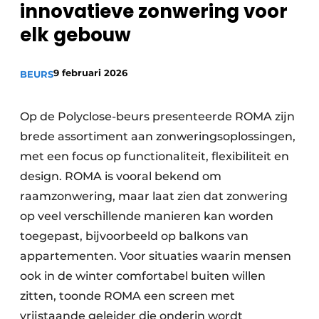
innovatieve zonwering voor
Uitnodiging Rondetafelgesprek – 20 jaar Profiel
elk gebouw
Vacature aanmelden
Vacatures
9 februari 2026
BEURS
Video’s
Op de Polyclose-beurs presenteerde ROMA zijn
Werben
brede assortiment aan zonweringsoplossingen,
met een focus op functionaliteit, flexibiliteit en
design. ROMA is vooral bekend om
raamzonwering, maar laat zien dat zonwering
op veel verschillende manieren kan worden
toegepast, bijvoorbeeld op balkons van
appartementen. Voor situaties waarin mensen
ook in de winter comfortabel buiten willen
zitten, toonde ROMA een screen met
vrijstaande geleider die onderin wordt