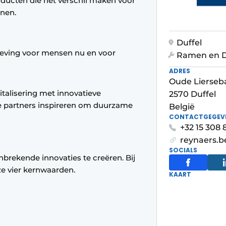
ducten die het verschil maken voor
nen.
Duffel
eving voor mensen nu en voor
Ramen en 
ADRES
Oude Lierseb
talisering met innovatieve
2570 Duffel
e partners inspireren om duurzame
België
CONTACTGEGEV
+32 15 308 
reynaers.b
SOCIALS
brekende innovaties te creëren. Bij
e vier kernwaarden.
KAART