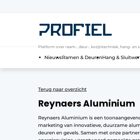
Aanmelden
Algemene voorwaarden
Bedrijven
Platform over raam-, deur-, kozijntechniek, hang- en s
Contact
Nieuws
Ramen & Deuren
Hang & Sluitwer
Direct contact
Evenement aanmelden
Meest gelezen
Terug naar overzicht
Nieuwsbrief
Reynaers Aluminium
Podcasts
Privacy / Cookie statement
Reynaers Aluminium is een toonaangevende
marketing van innovatieve, duurzame alu
Profiel | Platform over raam-, deur-,
deuren en gevels. Samen met onze partners
Uitnodiging Rondetafelgesprek – 20 