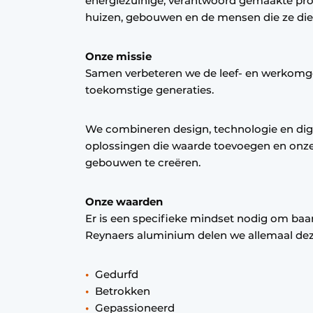
energiezuinige, verantwoord gemaakte pro
Vacature aanmelden
huizen, gebouwen en de mensen die ze die
Vacatures
Onze missie
Video’s
Samen verbeteren we de leef- en werkomg
Werben
toekomstige generaties.
We combineren design, technologie en digi
oplossingen die waarde toevoegen en onz
gebouwen te creëren.
Onze waarden
Er is een specifieke mindset nodig om baan
Reynaers aluminium delen we allemaal dez
Gedurfd
Betrokken
Gepassioneerd