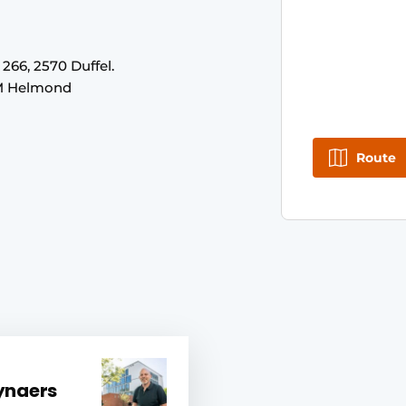
66, 2570 Duffel.
RM Helmond
Route
ynaers