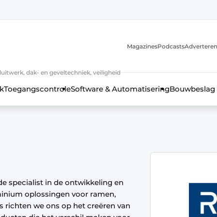
Magazines
Podcasts
Advertere
luitwerk, dak- en geveltechniek, veiligheid
k
Toegangscontrole
Software & Automatisering
Bouwbeslag
 specialist in de ontwikkeling en
minium oplossingen voor ramen,
 kozijntechniek, hang- en sluitwerk, dak- en geveltechniek, vei
 richten we ons op het creëren van
jaar Profiel