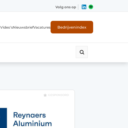
Volg ons op
Bedrijvenindex
n
Video’s
Nieuwsbrief
Vacatures
GESPONSORD
ligheid