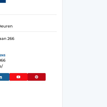
Deuren
aan 266
ENS
866
e/