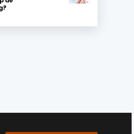
op de
g?