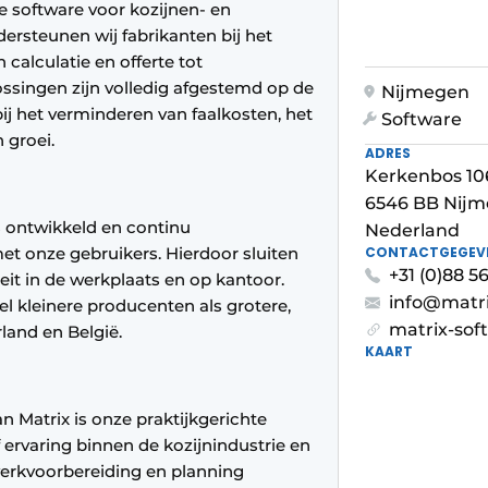
e software voor kozijnen- en
ersteunen wij fabrikanten bij het
 calculatie en offerte tot
ssingen zijn volledig afgestemd op de
Nijmegen
ij het verminderen van faalkosten, het
Software
 groei.
ADRES
Kerkenbos 10
6546 BB Nij
is ontwikkeld en continu
Nederland
 onze gebruikers. Hierdoor sluiten
CONTACTGEGEV
+31 (0)88 
teit in de werkplaats en op kantoor.
info@matri
l kleinere producenten als grotere,
matrix-sof
land en België.
KAART
 Matrix is onze praktijkgerichte
ervaring binnen de kozijnindustrie en
werkvoorbereiding en planning