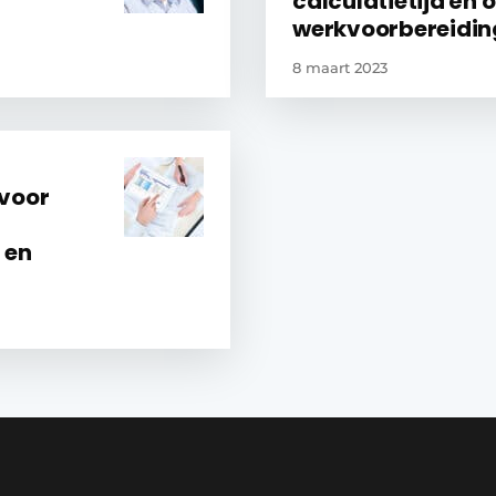
calculatietijd én 
werkvoorbereidin
8 maart 2023
 voor
 en