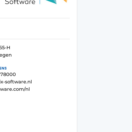
65-H
megen
ENS
5678000
x-software.nl
tware.com/nl