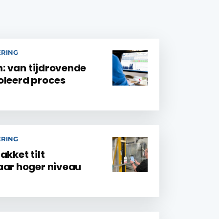
ERING
en: van tijdrovende
oleerd proces
ERING
akket tilt
aar hoger niveau