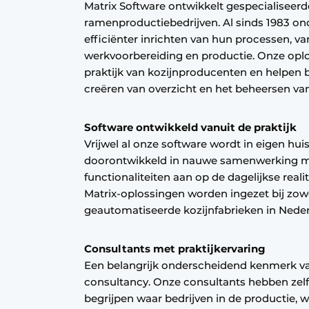
Matrix Software ontwikkelt gespecialiseerd
Vacature aanmelden
ramenproductiebedrijven. Al sinds 1983 ond
efficiënter inrichten van hun processen, van
Vacatures
werkvoorbereiding en productie. Onze oplo
Video’s
praktijk van kozijnproducenten en helpen b
Werben
creëren van overzicht en het beheersen van
Software ontwikkeld vanuit de praktijk
Vrijwel al onze software wordt in eigen hu
doorontwikkeld in nauwe samenwerking met
functionaliteiten aan op de dagelijkse reali
Matrix-oplossingen worden ingezet bij zowe
geautomatiseerde kozijnfabrieken in Neder
Consultants met praktijkervaring
Een belangrijk onderscheidend kenmerk van
consultancy. Onze consultants hebben zelf 
begrijpen waar bedrijven in de productie, 