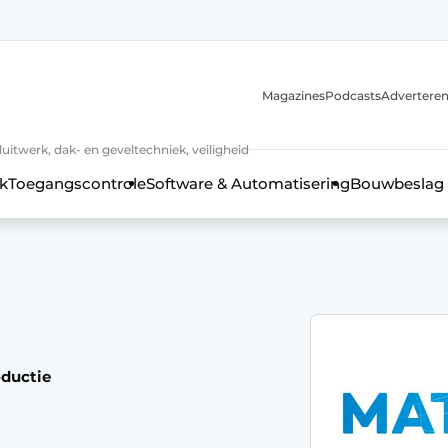
Magazines
Podcasts
Advertere
luitwerk, dak- en geveltechniek, veiligheid
k
Toegangscontrole
Software & Automatisering
Bouwbeslag
oductie
 kozijntechniek, hang- en sluitwerk, dak- en geveltechniek, vei
jaar Profiel