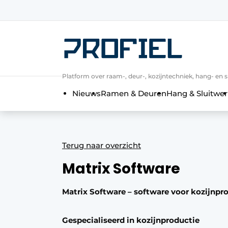
Aanmelden
Algemene voorwaarden
Bedrijven
Platform over raam-, deur-, kozijntechniek, hang- en s
Contact
Nieuws
Ramen & Deuren
Hang & Sluitwer
Direct contact
Evenement aanmelden
Meest gelezen
Terug naar overzicht
Nieuwsbrief
Matrix Software
Podcasts
Privacy / Cookie statement
Matrix Software – software voor kozijnpr
Profiel | Platform over raam-, deur-,
Gespecialiseerd in kozijnproductie
Uitnodiging Rondetafelgesprek – 20 