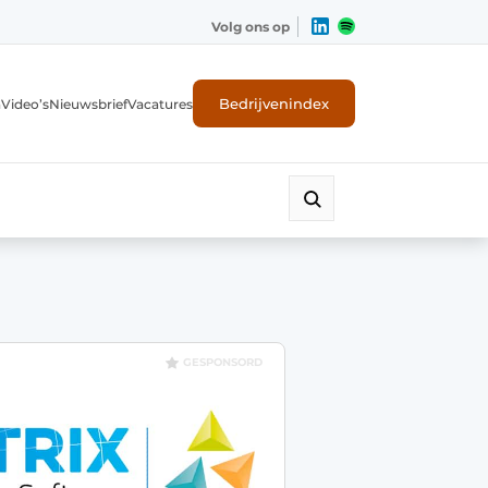
Volg ons op
Bedrijvenindex
n
Video’s
Nieuwsbrief
Vacatures
GESPONSORD
ligheid