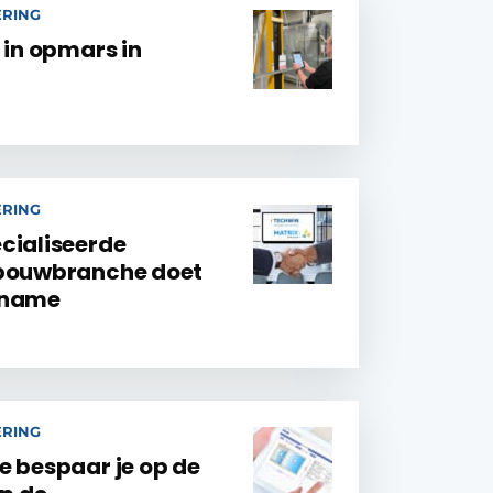
ERING
 in opmars in
ERING
cialiseerde
 bouwbranche doet
rname
ERING
e bespaar je op de