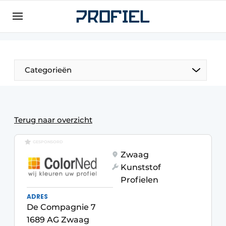
Aanmelden
Algemene voorwaarden
Bedrijven
Categorieën
Contact
Direct contact
Evenement aanmelden
Terug naar overzicht
Meest gelezen
GESPONSORD
Nieuwsbrief
Zwaag
Kunststof
Podcasts
Profielen
Privacy / Cookie statement
ADRES
Profiel | Platform over raam-, deur-,
De Compagnie 7
kozijntechniek, hang- en sluitwerk, dak- en
1689 AG Zwaag
geveltechniek, veiligheid