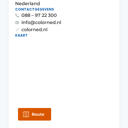
Nederland
Uitnodiging Rondetafelgesprek – 20 jaar Profiel
CONTACTGEGEVENS
088 – 97 22 300
Vacature aanmelden
info@colorned.nl
Vacatures
colorned.nl
KAART
Video’s
Werben
Route