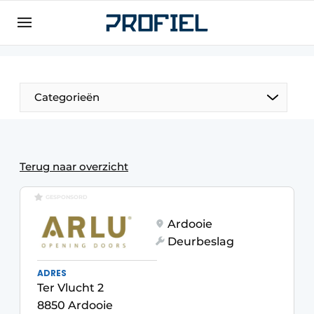
Aanmelden
Algemene voorwaarden
Bedrijven
Categorieën
Contact
Direct contact
Evenement aanmelden
Terug naar overzicht
Meest gelezen
GESPONSORD
Nieuwsbrief
Ardooie
Podcasts
Deurbeslag
Privacy / Cookie statement
ADRES
Profiel | Platform over raam-, deur-,
Ter Vlucht 2
kozijntechniek, hang- en sluitwerk, dak- en
8850 Ardooie
geveltechniek, veiligheid