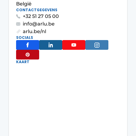
België
Uitnodiging Rondetafelgesprek – 20 jaar Profiel
CONTACTGEGEVENS
+32 51 27 05 00
Vacature aanmelden
info@arlu.be
Vacatures
arlu.be/nl
SOCIALS
Video’s
Werben
KAART