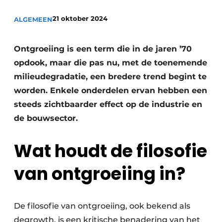
Uitnodiging Rondetafelgesprek – 20 jaar Profiel
21 oktober 2024
ALGEMEEN
Vacature aanmelden
Ontgroeiing is een term die in de jaren ’70
Vacatures
opdook, maar die pas nu, met de toenemende
Video’s
milieudegradatie, een bredere trend begint te
Werben
worden. Enkele onderdelen ervan hebben een
steeds zichtbaarder effect op de industrie en
de bouwsector.
Wat houdt de filosofie
van ontgroeiing in?
De filosofie van ontgroeiing, ook bekend als
degrowth, is een kritische benadering van het