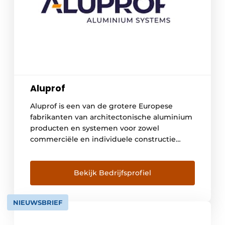
Aluprof
Aluprof is een van de grotere Europese
fabrikanten van architectonische aluminium
producten en systemen voor zowel
commerciële en individuele constructie
industrie. Vennootschappelijk uitgebreide
productportfolio omvat ingangen,
raamwerk-systemen, raam en gordijn
Bekijk Bedrijfsprofiel
wandsystemen samen met rollen van
rolluiken en garagedeuren. Momenteel
NIEUWSBRIEF
beschikken we over een volledig
automatische poedercoatingwerkplaats met