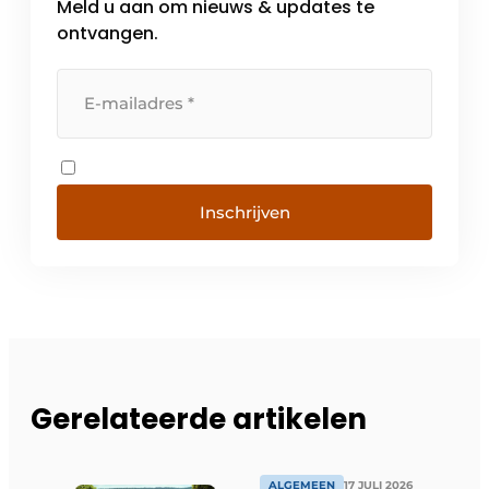
Meld u aan om nieuws & updates te
hoge capaciteit, die uitgerust is met een
poederspraykamer […]
ontvangen.
Inschrijven
Gerelateerde artikelen
ALGEMEEN
17 JULI 2026