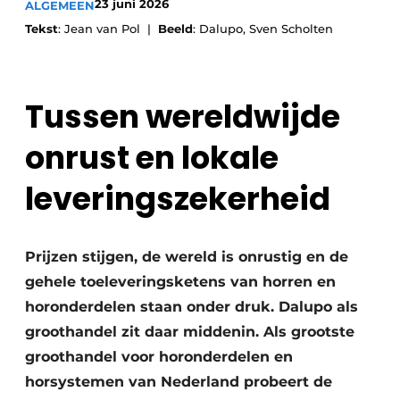
23 juni 2026
ALGEMEEN
Uitnodiging Rondetafelgesprek – 20 jaar Profiel
Tekst
: Jean van Pol |
Beeld
: Dalupo, Sven Scholten
Vacature aanmelden
Vacatures
Tussen wereldwijde
Video’s
onrust en lokale
Werben
leveringszekerheid
Prijzen stijgen, de wereld is onrustig en de
gehele toeleveringsketens van horren en
horonderdelen staan onder druk. Dalupo als
groothandel zit daar middenin. Als grootste
groothandel voor horonderdelen en
horsystemen van Nederland probeert de