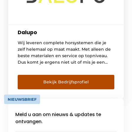
Dalupo
Wij leveren complete horsystemen die je
zelf helemaal op maat maakt. Met alleen de
beste materialen en service op topniveau.
Dus komt je ergens niet uit of mis je een
onderdeel? Dan vinden we een oplossing.
Neem geen risico met je business en ga voor
kwaliteit. Bovendien levert Dalupo altijd uit
Bekijk Bedrijfsprofiel
voorraad, dus je grijpt […]
NIEUWSBRIEF
Meld u aan om nieuws & updates te
ontvangen.