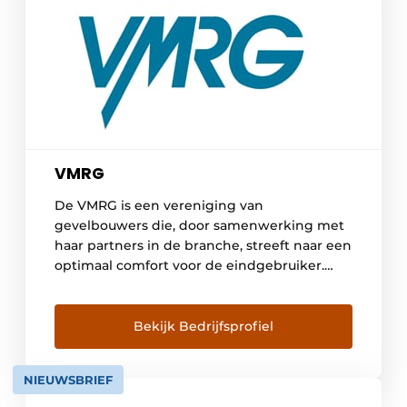
VMRG
De VMRG is een vereniging van
gevelbouwers die, door samenwerking met
haar partners in de branche, streeft naar een
optimaal comfort voor de eindgebruiker.
Door continue product- en
procesverbetering, innovatie, opleiding en
service, wordt de waarde van gebouwen op
Bekijk Bedrijfsprofiel
lange termijn gegarandeerd.
KERNWAARDEN De VMRG heeft vier
NIEUWSBRIEF
belangrijke kernwaarden: 1. BEHEER VAN
HET VMRG KEURMERK Als […]