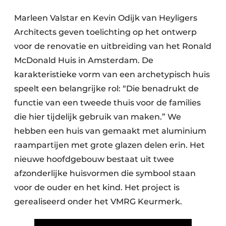
Uitnodiging Rondetafelgesprek – 20 jaar Profiel
Marleen Valstar en Kevin Odijk van Heyligers
Architects geven toelichting op het ontwerp
Vacature aanmelden
voor de renovatie en uitbreiding van het Ronald
Vacatures
McDonald Huis in Amsterdam. De
Video’s
karakteristieke vorm van een archetypisch huis
Werben
speelt een belangrijke rol: “Die benadrukt de
functie van een tweede thuis voor de families
die hier tijdelijk gebruik van maken.” We
hebben een huis van gemaakt met aluminium
raampartijen met grote glazen delen erin. Het
nieuwe hoofdgebouw bestaat uit twee
afzonderlijke huisvormen die symbool staan
voor de ouder en het kind. Het project is
gerealiseerd onder het VMRG Keurmerk.