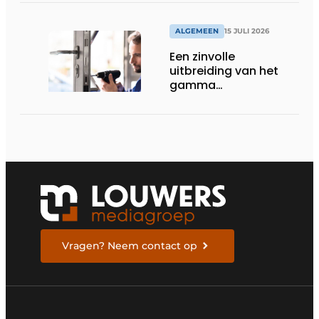
ALGEMEEN
15 JULI 2026
Een zinvolle
uitbreiding van het
gamma
renovatiesloten
Vragen? Neem contact op