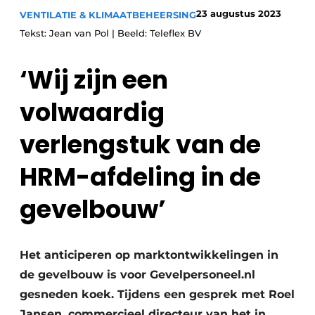
23 augustus 2023
VENTILATIE & KLIMAATBEHEERSING
Uitnodiging Rondetafelgesprek – 20 jaar Profiel
Tekst: Jean van Pol | Beeld: Teleflex BV
Vacature aanmelden
‘Wij zijn een
Vacatures
Video’s
volwaardig
Werben
verlengstuk van de
HRM-afdeling in de
gevelbouw’
Het anticiperen op marktontwikkelingen in
de gevelbouw is voor Gevelpersoneel.nl
gesneden koek. Tijdens een gesprek met Roel
Jansen, commercieel directeur van het in