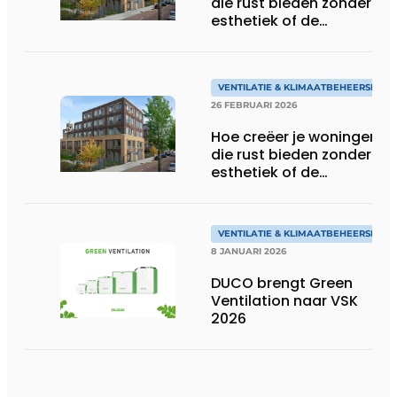
die rust bieden zonder de
esthetiek of de
ventilatieprestaties op te
offeren?
VENTILATIE & KLIMAATBEHEERSING
26 FEBRUARI 2026
Hoe creëer je woningen
die rust bieden zonder de
esthetiek of de
ventilatieprestaties op te
offeren?
VENTILATIE & KLIMAATBEHEERSING
8 JANUARI 2026
DUCO brengt Green
Ventilation naar VSK
2026