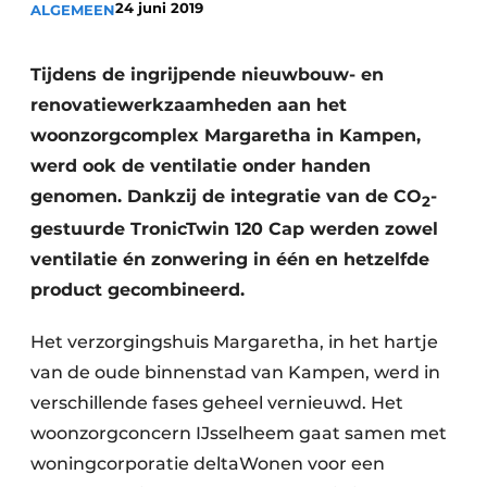
24 juni 2019
ALGEMEEN
Uitnodiging Rondetafelgesprek – 20 jaar Profiel
Vacature aanmelden
Tijdens de ingrijpende nieuwbouw- en
renovatiewerkzaamheden aan het
Vacatures
woonzorgcomplex Margaretha in Kampen,
Video’s
werd ook de ventilatie onder handen
Werben
genomen. Dankzij de integratie van de CO
-
2
gestuurde TronicTwin 120 Cap werden zowel
ventilatie én zonwering in één en hetzelfde
product gecombineerd.
Het verzorgingshuis Margaretha, in het hartje
van de oude binnenstad van Kampen, werd in
verschillende fases geheel vernieuwd. Het
woonzorgconcern IJsselheem gaat samen met
woningcorporatie deltaWonen voor een