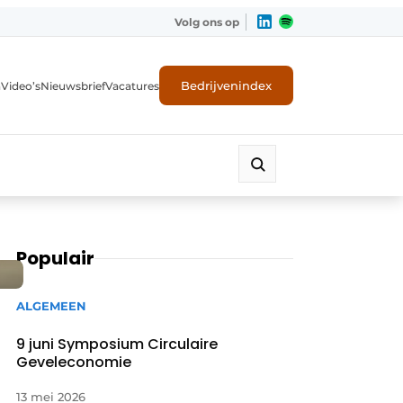
Volg ons op
Bedrijvenindex
n
Video’s
Nieuwsbrief
Vacatures
Populair
ALGEMEEN
9 juni Symposium Circulaire
Geveleconomie
ligheid
13 mei 2026