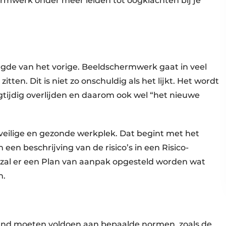
rmwerk onder meer leiden tot oogklachten bij je
rlengde van het vorige. Beeldschermwerk gaat in veel
ten. Dit is niet zo onschuldig als het lijkt. Het wordt
tijdig overlijden en daarom ook wel “het nieuwe
veilige en gezonde werkplek. Dat begint met het
en beschrijving van de risico’s in een Risico-
s zal er een Plan van aanpak opgesteld worden wat
n.
land moeten voldoen aan bepaalde normen, zoals de