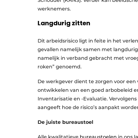
Schouder (KANS). Verder kan beeldsche
werknemers.
Langdurig zitten
Dit arbeidsrisico ligt in feite in het ve
gevallen namelijk samen met langdurig zit
namelijk in verband gebracht met vroeg
roken” genoemd.
De werkgever dient te zorgen voor een 
ontwikkelen van een goed arbobeleid en e
Inventarisatie en -Evaluatie. Vervolgen
aangeeft hoe de risico’s aanpakt worde
De juiste bureaustoel
Alle kwalitatieve
bureaustoelen
in ons 