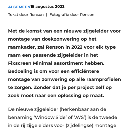
15 augustus 2022
ALGEMEEN
Uitnodiging Rondetafelgesprek – 20 jaar Profiel
Tekst deur Renson
Fotografie door Renson
Vacature aanmelden
Vacatures
Met de komst van een nieuwe zijgeleider voor
Video’s
montage van doekzonwering op het
raamkader, zal Renson in 2022 voor elk type
Werben
raam een passende zijgeleider in het
Fixscreen Minimal assortiment hebben.
Bedoeling is om voor een efficiëntere
montage van zonwering op alle raamprofielen
te zorgen. Zonder dat je per project zelf op
zoek moet naar een oplossing op maat.
De nieuwe zijgeleider (herkenbaar aan de
benaming ‘Window Side’ of ‘.WS’) is de tweede
in de rij zijgeleiders voor (zijdelingse) montage