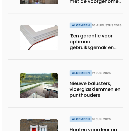
met de voorgenomen
overname van
Amargós
ALGEMEEN
10 AUGUSTUS 2026
‘Een garantie voor
optimaal
gebruiksgemak en
wooncomfort’
ALGEMEEN
17 JULI 2026
Nieuwe balusters,
vloerglasklemmen en
punthouders
ALGEMEEN
16 JULI 2026
Houten voordeur op