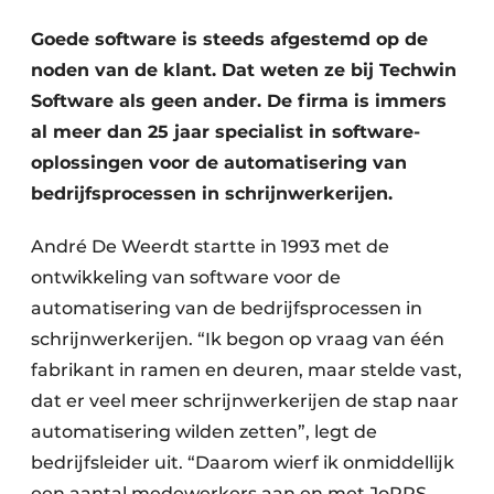
Uitnodiging Rondetafelgesprek – 20 jaar Profiel
Goede software is steeds afgestemd op de
noden van de klant. Dat weten ze bij Techwin
Vacature aanmelden
Software als geen ander. De firma is immers
Vacatures
al meer dan 25 jaar specialist in software-
Video’s
oplossingen voor de automatisering van
Werben
bedrijfsprocessen in schrijnwerkerijen.
André De Weerdt startte in 1993 met de
ontwikkeling van software voor de
automatisering van de bedrijfsprocessen in
schrijnwerkerijen. “Ik begon op vraag van één
fabrikant in ramen en deuren, maar stelde vast,
dat er veel meer schrijnwerkerijen de stap naar
automatisering wilden zetten”, legt de
bedrijfsleider uit. “Daarom wierf ik onmiddellijk
een aantal medewerkers aan en met JoPPS