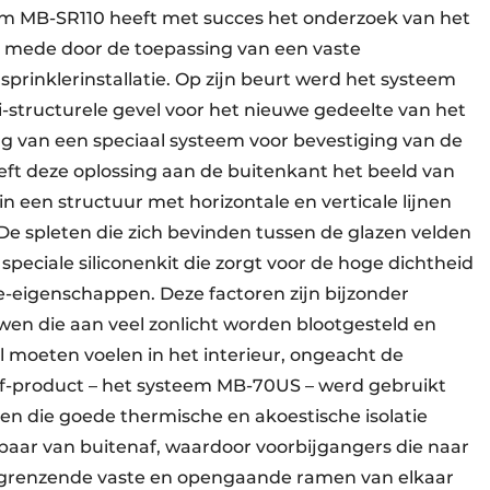
eem MB-SR110 heeft met succes het onderzoek van het
, mede door de toepassing van een vaste
sprinklerinstallatie. Op zijn beurt werd het systeem
tructurele gevel voor het nieuwe gedeelte van het
g van een speciaal systeem voor bevestiging van de
eft deze oplossing aan de buitenkant het beeld van
n een structuur met horizontale en verticale lijnen
e spleten die zich bevinden tussen de glazen velden
eciale siliconenkit die zorgt voor de hoge dichtheid
e-eigenschappen. Deze factoren zijn bijzonder
wen die aan veel zonlicht worden blootgesteld en
 moeten voelen in het interieur, ongeacht de
f-product – het systeem MB-70US – werd gebruikt
n die goede thermische en akoestische isolatie
tbaar van buitenaf, waardoor voorbijgangers die naar
aangrenzende vaste en opengaande ramen van elkaar