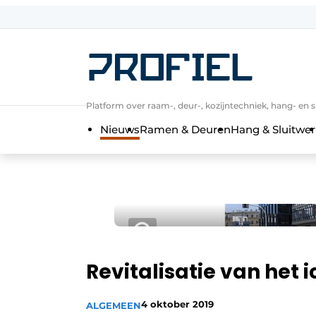
Aanmelden
Algemene voorwaarden
Bedrijven
Platform over raam-, deur-, kozijntechniek, hang- en s
Contact
Nieuws
Ramen & Deuren
Hang & Sluitwer
Direct contact
Evenement aanmelden
Meest gelezen
Nieuwsbrief
Podcasts
Privacy / Cookie statement
Revitalisatie van het 
Profiel | Platform over raam-, deur-,
4 oktober 2019
ALGEMEEN
Uitnodiging Rondetafelgesprek – 20 