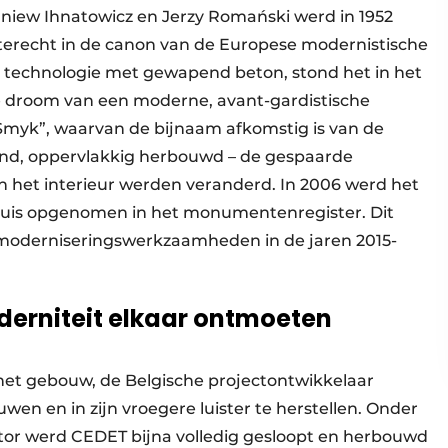
iew Ihnatowicz en Jerzy Romański werd in 1952
erecht in de canon van de Europese modernistische
e technologie met gewapend beton, stond het in het
e droom van een moderne, avant-gardistische
Smyk”, waarvan de bijnaam afkomstig is van de
vond, oppervlakkig herbouwd – de gespaarde
en het interieur werden veranderd. In 2006 werd het
uis opgenomen in het monumentenregister. Dit
 moderniseringswerkzaamheden in de jaren 2015-
erniteit elkaar ontmoeten
 het gebouw, de Belgische projectontwikkelaar
en en in zijn vroegere luister te herstellen. Onder
tor werd CEDET bijna volledig gesloopt en herbouwd