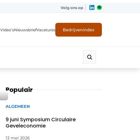
Volg ons op
Bedrijvenindex
n
Video’s
Nieuwsbrief
Vacatures
Populair
ALGEMEEN
9 juni Symposium Circulaire
Geveleconomie
ligheid
13 mei 2026