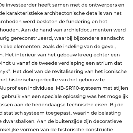
De investeerder heeft samen met de ontwerpers en
e karakteristieke architectonische details van het
amheden werd besloten de fundering en het
behouden. Aan de hand van archiefdocumenten werd
rig gereconstrueerd, waarbij bijzondere aandacht
ieke elementen, zoals de indeling van de gevel,
en. Het interieur van het gebouw kreeg echter een
 vindt u vanaf de tweede verdieping een atrium dat
yk”. Het doel van de revitalisering van het iconische
et historische gedeelte van het gebouw te
luprof een individueel MB-SR110-systeem met stijlen
 gebruik van een speciale oplossing was het mogelijk
passen aan de hedendaagse technische eisen. Bij de
d statisch systeem toegepast, waarin de belasting
e dwarsbalken. Aan de buitenzijde zijn decoratieve
nkelijke vormen van de historische constructie