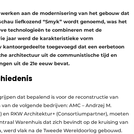
 werken aan de modernisering van het gebouw dat
schau liefkozend “Smyk” wordt genoemd, was het
eve technologieën te combineren met de
drie jaar werd de karakteristieke vorm
w kantoorgedeelte toegevoegd dat een eerbetoon
che architectuur uit de communistische tijd en
ingen uit de 21e eeuw bevat.
chiedenis
rijpen dat bepalend is voor de reconstructie van
 van de volgende bedrijven: AMC – Andrzej M.
m) en RKW Architektur+ (Consortiumpartner), moeten
ntraal Warenhuis dat zich bevindt op de kruising van
acka, werd vlak na de Tweede Wereldoorlog gebouwd.