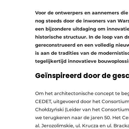
Vacature aanmelden
Voor de ontwerpers en aannemers die
Vacatures
nog steeds door de inwoners van War
Video’s
een bijzondere uitdaging om innovati
Werben
historische structuur. In de loop van 
gereconstrueerd en een volledig nieu
is aan de tradities van de modernistis
tegelijkertijd innovatieve bouwoploss
Geïnspireerd door de ges
Om het architectonische concept te beg
CEDET, uitgevoerd door het Consortium
Chołdzyński (Leider van het Consortiu
we terugkeren naar de jaren 50. Het Ce
al. Jerozolimskie, ul. Krucza en ul. Br