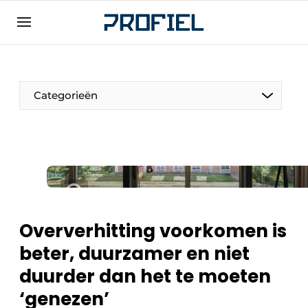
Aanmelden
Algemene voorwaarden
Bedrijven
Categorieën
Contact
Direct contact
Evenement aanmelden
Meest gelezen
Nieuwsbrief
Oververhitting voorkomen is
Podcasts
beter, duurzamer en niet
Privacy / Cookie statement
duurder dan het te moeten
Profiel | Platform over raam-, deur-,
kozijntechniek, hang- en sluitwerk, dak- en
‘genezen’
geveltechniek, veiligheid