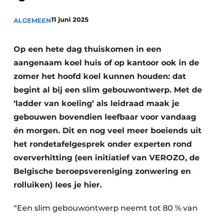
Uitnodiging Rondetafelgesprek – 20 jaar Profiel
11 juni 2025
ALGEMEEN
Vacature aanmelden
Vacatures
Op een hete dag thuiskomen in een
aangenaam koel huis of op kantoor ook in de
Video’s
zomer het hoofd koel kunnen houden: dat
Werben
begint al bij een slim gebouwontwerp. Met de
‘ladder van koeling’ als leidraad maak je
gebouwen bovendien leefbaar voor vandaag
én morgen. Dit en nog veel meer boeiends uit
het rondetafelgesprek onder experten rond
oververhitting (een initiatief van VEROZO, de
Belgische beroepsvereniging zonwering en
rolluiken) lees je hier.
“Een slim gebouwontwerp neemt tot 80 % van