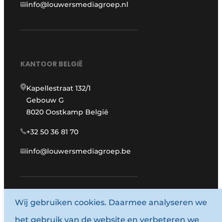
info@louwersmediagroep.nl
KANTOOR BELGIË
Kapellestraat 132/1
Gebouw G
8020 Oostkamp België
+32 50 36 81 70
info@louwersmediagroep.be
www.louwersmediagroep.com
Wij gebruiken cookies. Daarmee analyseren we
het gebruik van de website en verbeteren we
© 1987 - 2026 Louwersmediagroep.