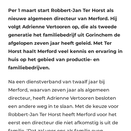
Uitnodiging Rondetafelgesprek – 20 jaar Profiel
Per 1 maart start Robbert-Jan Ter Horst als
nieuwe algemeen directeur van Merford. Hij
Vacature aanmelden
volgt Adrienne Vertooren op, die als tweede
Vacatures
generatie het familiebedrijf uit Gorinchem de
Video’s
afgelopen zeven jaar heeft geleid. Met Ter
Werben
Horst haalt Merford veel kennis en ervaring in
huis op het gebied van productie- en
familiebedrijven.
Na een dienstverband van twaalf jaar bij
Merford, waarvan zeven jaar als algemeen
directeur, heeft Adrienne Vertooren besloten
een andere weg in te slaan. Met de keuze voor
Robbert-Jan Ter Horst heeft Merford voor het
eerst een directeur die niet afkomstig is uit de
familie. ‘Dat zal voor ons als familie even