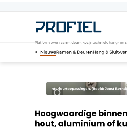
Aanmelden
Algemene voorwaarden
Bedrijven
Platform over raam-, deur-, kozijntechniek, hang- en s
Contact
Nieuws
Ramen & Deuren
Hang & Sluitwer
Direct contact
Evenement aanmelden
Meest gelezen
Nieuwsbrief
Interieurtoepassingen. (Beeld: Joost Bernd
Podcasts
Privacy / Cookie statement
Hoogwaardige binnen-
Profiel | Platform over raam-, deur-,
hout, aluminium of ku
Uitnodiging Rondetafelgesprek – 20 