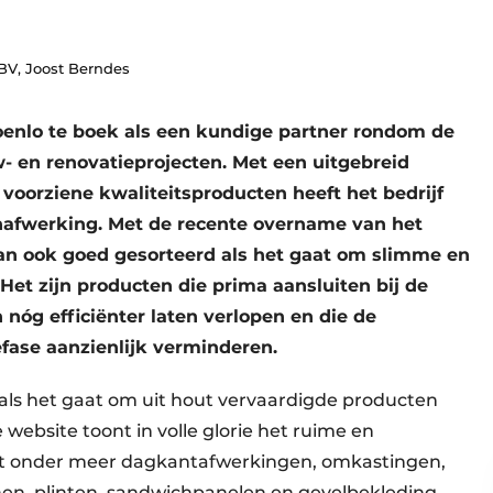
 BV, Joost Berndes
roenlo te boek als een kundige partner rondom de
- en renovatieprojecten. Met een uitgebreid
voorziene kwaliteitsproducten heeft het bedrijf
enafwerking. Met de recente overname van het
aan ook goed gesorteerd als het gaat om slimme en
et zijn producten die prima aansluiten bij de
nóg efficiënter laten verlopen en die de
iefase aanzienlijk verminderen.
als het gaat om uit hout vervaardigde producten
website toont in volle glorie het ruime en
uit onder meer dagkantafwerkingen, omkastingen,
nen, plinten, sandwichpanelen en gevelbekleding.