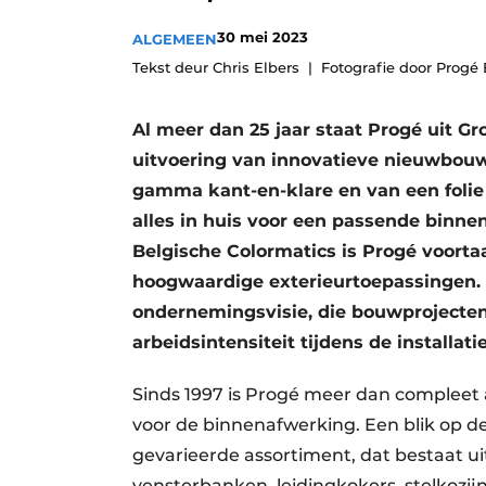
Vacature aanmelden
30 mei 2023
ALGEMEEN
Vacatures
Tekst deur Chris Elbers
Fotografie door Progé
Video’s
Al meer dan 25 jaar staat Progé uit G
Werben
uitvoering van innovatieve nieuwbouw
gamma kant-en-klare en van een folie 
alles in huis voor een passende binn
Belgische Colormatics is Progé voort
hoogwaardige exterieurtoepassingen. H
ondernemingsvisie, die bouwprojecten 
arbeidsintensiteit tijdens de installat
Sinds 1997 is Progé meer dan compleet 
voor de binnenafwerking. Een blik op de 
gevarieerde assortiment, dat bestaat 
vensterbanken, leidingkokers, stelkozij