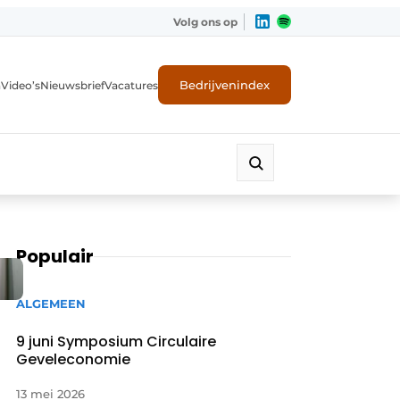
Volg ons op
Bedrijvenindex
n
Video’s
Nieuwsbrief
Vacatures
Populair
ALGEMEEN
9 juni Symposium Circulaire
Geveleconomie
ligheid
13 mei 2026