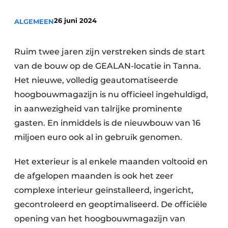
Uitnodiging Rondetafelgesprek – 20 jaar Profiel
26 juni 2024
ALGEMEEN
Vacature aanmelden
Vacatures
Ruim twee jaren zijn verstreken sinds de start
van de bouw op de GEALAN-locatie in Tanna.
Video’s
Het nieuwe, volledig geautomatiseerde
Werben
hoogbouwmagazijn is nu officieel ingehuldigd,
in aanwezigheid van talrijke prominente
gasten. En inmiddels is de nieuwbouw van 16
miljoen euro ook al in gebruik genomen.
Het exterieur is al enkele maanden voltooid en
de afgelopen maanden is ook het zeer
complexe interieur geïnstalleerd, ingericht,
gecontroleerd en geoptimaliseerd. De officiële
opening van het hoogbouwmagazijn van