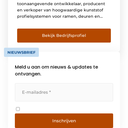
toonaangevende ontwikkelaar, producent
en verkoper van hoogwaardige kunststof
profielsystemen voor ramen, deuren en
schuifsystemen. Deze profielen vormen de
basis voor moderne bouwprojecten in heel
Europa. Ontdek de unieke innovaties, zoals
Bekijk Bedrijfsprofiel
de kleurtechniek GEALAN-acrylcolor®, en de
vooruitstrevende systemen, zoals S 9000 NL
NIEUWSBRIEF
reno. Slimme oplossingen Innovatie,
kwaliteit en duurzaamheid staan bij […]
Meld u aan om nieuws & updates te
ontvangen.
Inschrijven