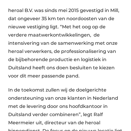
Uitnodiging Rondetafelgesprek – 20 jaar Profiel
heroal B.V. was sinds mei 2015 gevestigd in Mill,
dat ongeveer 35 km ten noordoosten van de
Vacature aanmelden
nieuwe vestiging ligt. “Met het oog op de
Vacatures
verdere maatwerkontwikkelingen, de
Video’s
intensivering van de samenwerking met onze
Werben
heroal verwerkers, de professionalisering van
de bijbehorende productie en logistiek in
Duitsland heeft ons doen besluiten te kiezen
voor dit meer passende pand.
In de toekomst zullen wij de doelgerichte
ondersteuning van onze klanten in Nederland
met de levering door ons hoofdkantoor in
Duitsland verder combineren”, legt Ralf
Meermeier uit, directeur van de heroal
binnendienst. De focus op de nieuwe locatie ligt