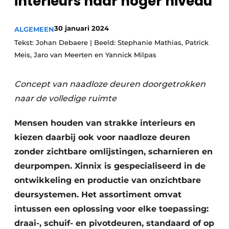
interieurs naar hoger niveau
Uitnodiging Rondetafelgesprek – 20 jaar Profiel
30 januari 2024
ALGEMEEN
Vacature aanmelden
Tekst: Johan Debaere | Beeld: Stephanie Mathias, Patrick
Vacatures
Meis, Jaro van Meerten en Yannick Milpas
Video’s
Concept van naadloze deuren doorgetrokken
Werben
naar de volledige ruimte
Mensen houden van strakke interieurs en
kiezen daarbij ook voor naadloze deuren
zonder zichtbare omlijstingen, scharnieren en
deurpompen. Xinnix is gespecialiseerd in de
ontwikkeling en productie van onzichtbare
deursystemen. Het assortiment omvat
intussen een oplossing voor elke toepassing:
draai-, schuif- en pivotdeuren, standaard of op