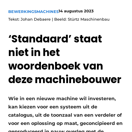
Uitnodiging Rondetafelgesprek – 20 jaar Profiel
14 augustus 2023
BEWERKINGSMACHINES
Tekst: Johan Debaere | Beeld: Stürtz Maschinenbau
Vacature aanmelden
Vacatures
‘Standaard’ staat
Video’s
niet in het
Werben
woordenboek van
deze machinebouwer
Wie in een nieuwe machine wil investeren,
kan kiezen voor een systeem uit de
catalogus, uit de toonzaal van een verdeler of
voor een oplossing op maat, geconcipieerd en
geproduceerd in nauw overleg met de