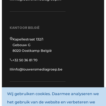
KANTOOR BELGIË
Kapellestraat 132/1
Gebouw G
8020 Oostkamp België
+32 50 36 81 70
info@louwersmediagroep.be
www.louwersmediagroep.com
Wij gebruiken cookies. Daarmee analyseren we
het gebruik van de website en verbeteren we
© 1987 - 2026 Louwersmediagroep.