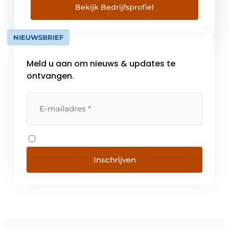
fabrikanten van ramen, deuren, veranda’s,
Bekijk Bedrijfsprofiel
schuifsystemen en gordijngevels in België,
Frankrijk, Nederland, Duitsland, Zwitserland,
NIEUWSBRIEF
Zweden, Denemarken, Noorwegen en
Portugal. […]
Meld u aan om nieuws & updates te
ontvangen.
Inschrijven