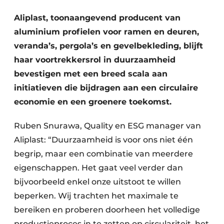
Uitnodiging Rondetafelgesprek – 20 jaar Profiel
Aliplast, toonaangevend producent van
aluminium profielen voor ramen en deuren,
Vacature aanmelden
veranda’s, pergola’s en gevelbekleding, blijft
Vacatures
haar voortrekkersrol in duurzaamheid
Video’s
bevestigen met een breed scala aan
Werben
initiatieven die bijdragen aan een circulaire
economie en een groenere toekomst.
Ruben Snurawa, Quality en ESG manager van
Aliplast: “Duurzaamheid is voor ons niet één
begrip, maar een combinatie van meerdere
eigenschappen. Het gaat veel verder dan
bijvoorbeeld enkel onze uitstoot te willen
beperken. Wij trachten het maximale te
bereiken en proberen doorheen het volledige
productieproces in te zetten op circulariteit, het