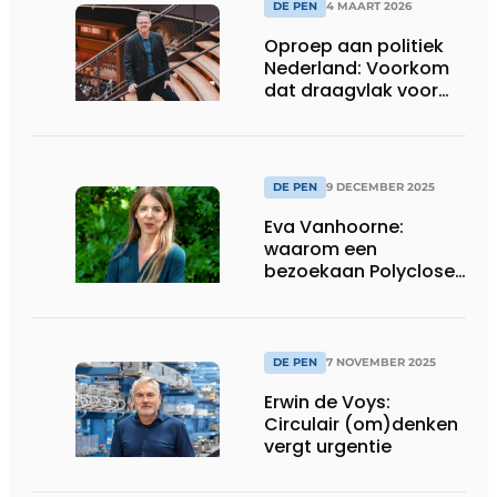
DE PEN
4 MAART 2026
Oproep aan politiek
Nederland: Voorkom
dat draagvlak voor
circulariteit en
duurzaamheid
afneemt
DE PEN
9 DECEMBER 2025
Eva Vanhoorne:
waarom een
bezoekaan Polyclose
belangrijker is dan
ooit
DE PEN
7 NOVEMBER 2025
Erwin de Voys:
Circulair (om)denken
vergt urgentie