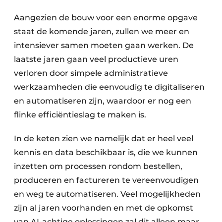
Uitnodiging Rondetafelgesprek – 20 jaar Profiel
Aangezien de bouw voor een enorme opgave
staat de komende jaren, zullen we meer en
Vacature aanmelden
intensiever samen moeten gaan werken. De
Vacatures
laatste jaren gaan veel productieve uren
Video’s
verloren door simpele administratieve
Werben
werkzaamheden die eenvoudig te digitaliseren
en automatiseren zijn, waardoor er nog een
flinke efficiëntieslag te maken is.
In de keten zien we namelijk dat er heel veel
kennis en data beschikbaar is, die we kunnen
inzetten om ­processen rondom bestellen,
produceren en factureren te vereenvoudigen
en weg te automatiseren. Veel mogelijkheden
zijn al jaren voorhanden en met de opkomst
van AI-achtige oplossingen zal dit alleen maar