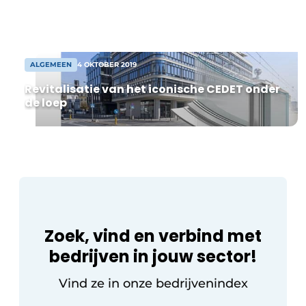
producent van kunststof en aluminium
Uitnodiging Rondetafelgesprek – 20 jaar Profiel
profielen voor ramen en deuren tekent op
Polyclose present […]
Vacature aanmelden
ALGEMEEN
4 OKTOBER 2019
Vacatures
Revitalisatie van het iconische CEDET onder
Video’s
de loep
Werben
Zoek, vind en verbind met
bedrijven in jouw sector!
Vind ze in onze bedrijvenindex