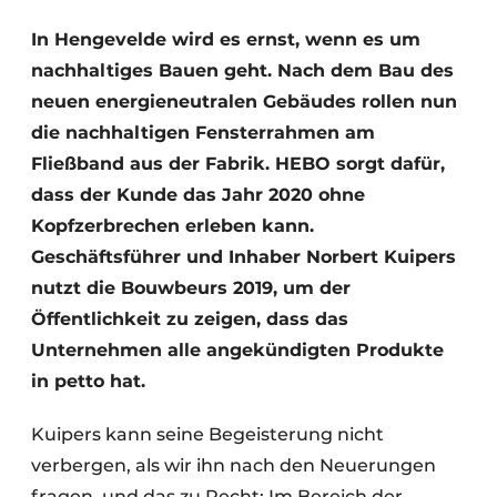
Einladung zu einem Rundtischgespräch - 20 Jahre
In Hengevelde wird es ernst, wenn es um
Profil
nachhaltiges Bauen geht. Nach dem Bau des
Ein Stellenangebot registrieren
neuen energieneutralen Gebäudes rollen nun
die nachhaltigen Fensterrahmen am
Offene Stellen
Fließband aus der Fabrik. HEBO sorgt dafür,
Videos
dass der Kunde das Jahr 2020 ohne
Werben
Kopfzerbrechen erleben kann.
Geschäftsführer und Inhaber Norbert Kuipers
nutzt die Bouwbeurs 2019, um der
Öffentlichkeit zu zeigen, dass das
Unternehmen alle angekündigten Produkte
in petto hat.
Kuipers kann seine Begeisterung nicht
verbergen, als wir ihn nach den Neuerungen
fragen, und das zu Recht: Im Bereich der