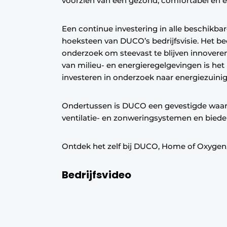
voorzien van een gezond, comfortabel en e
Vacature aanmelden
Een continue investering in alle beschikba
Vacatures
hoeksteen van DUCO’s bedrijfsvisie. Het bed
Video’s
onderzoek om steevast te blijven innovere
Werben
van milieu- en energieregelgevingen is het
investeren in onderzoek naar energiezuini
Ondertussen is DUCO een gevestigde waard
ventilatie- en zonweringsystemen en bieden 
Ontdek het zelf bij DUCO, Home of Oxygen
Bedrijfsvideo