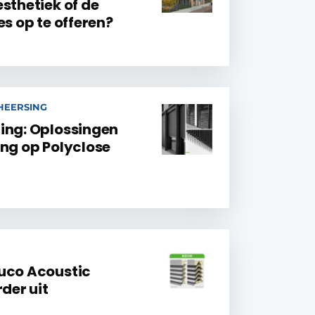
sthetiek of de
es op te offeren?
EHEERSING
ing: Oplossingen
ing op Polyclose
uco Acoustic
er uit