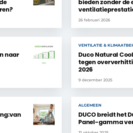
 de
bieden zonder de e
eren?
ventilatieprestati
26 februari 2026
VENTILATIE & KLIMAATB
on naar
Duco Natural Cool
tegen oververhitt
2026
9 december 2025
ALGEMEEN
ing:van
DUCO breidt het D
Panel-gamma verd
31 oktober 2025