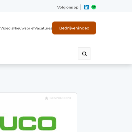
Volg ons op
Bedrijvenindex
n
Video’s
Nieuwsbrief
Vacatures
GESPONSORD
ligheid