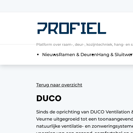
Aanmelden
Algemene voorwaarden
Bedrijven
Platform over raam-, deur-, kozijntechniek, hang- en s
Contact
Nieuws
Ramen & Deuren
Hang & Sluitwer
Direct contact
Evenement aanmelden
Meest gelezen
Terug naar overzicht
Nieuwsbrief
DUCO
Podcasts
Privacy / Cookie statement
Sinds de oprichting van DUCO Ventilation & S
Veurne uitgegroeid tot een toonaangevend
Profiel | Platform over raam-, deur-,
natuurlijke ventilatie- en zonweringsyste
Uitnodiging Rondetafelgesprek – 20 