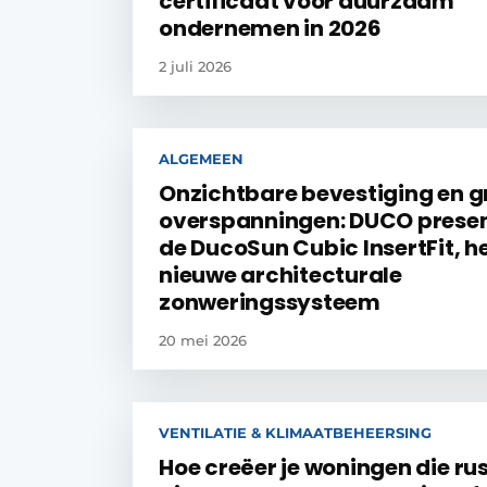
certificaat voor duurzaam
ondernemen in 2026
2 juli 2026
ALGEMEEN
Onzichtbare bevestiging en g
overspanningen: DUCO presen
de DucoSun Cubic InsertFit, h
nieuwe architecturale
zonweringssysteem
20 mei 2026
VENTILATIE & KLIMAATBEHEERSING
Hoe creëer je woningen die ru