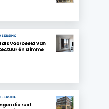
EHEERSING
a als voorbeeld van
tectuur én slimme
EHEERSING
ngen die rust