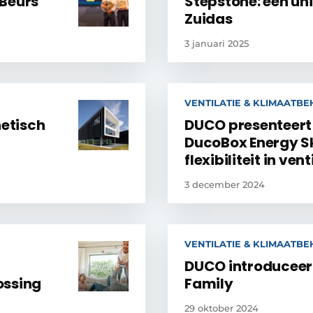
wBeurs
Stepstone: een uni
Zuidas
3 januari 2025
VENTILATIE & KLIMAATB
hetisch
DUCO presenteer
DucoBox Energy S
flexibiliteit in vent
3 december 2024
VENTILATIE & KLIMAATB
DUCO introduceer
ossing
Family
29 oktober 2024