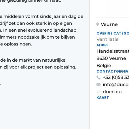
nergiezuinig binnenklimaat.
re middelen vormt sinds jaar en dag de
rijf zet dan ook sterk in op eigen
Veurne
n. In een snel evoluerend landschap
OVERIGE CATEGO
 immers noodzakelijk om te blijven
Ventilatie
ge oplossingen.
ADRES
Handelsstraat
8630 Veurne
e in de markt van natuurlijke
België
zij voor elk project een oplossing.
CONTACTGEGEV
+32 (0)58 
.
info@duco
duco.eu
KAART