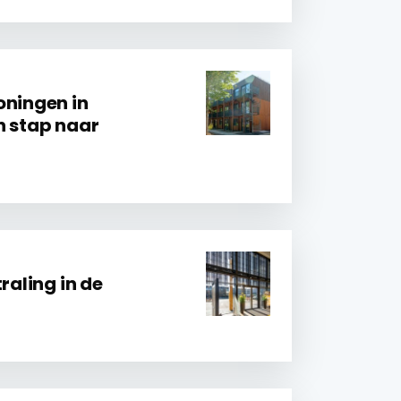
oningen in
n stap naar
raling in de