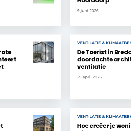
Hoofddorp
9 juni 2026
VENTILATIE & KLIMAATB
rote
De Toerist in Bred
teert
doordachte archi
et
ventilatie
29 april 2026
VENTILATIE & KLIMAATB
st
Hoe creëer je woni