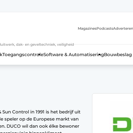
Magazines
Podcasts
Advertere
luitwerk, dak- en geveltechniek, veiligheid
k
Toegangscontrole
Software & Automatisering
Bouwbeslag
un Control in 1991 is het bedrijf uit
e speler op de Europese markt van
 kozijntechniek, hang- en sluitwerk, dak- en geveltechniek, vei
men. DUCO wil dan ook élke bewoner
jaar Profiel