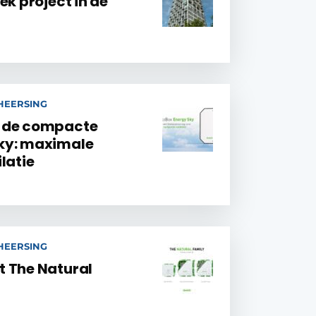
ek project in de
EHEERSING
t de compacte
ky: maximale
ilatie
EHEERSING
t The Natural