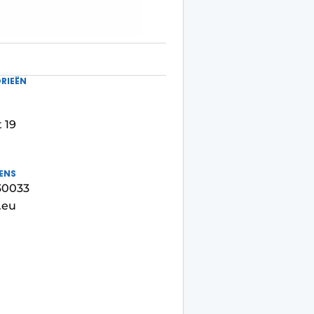
RIEËN
 19
ENS
330033
.eu