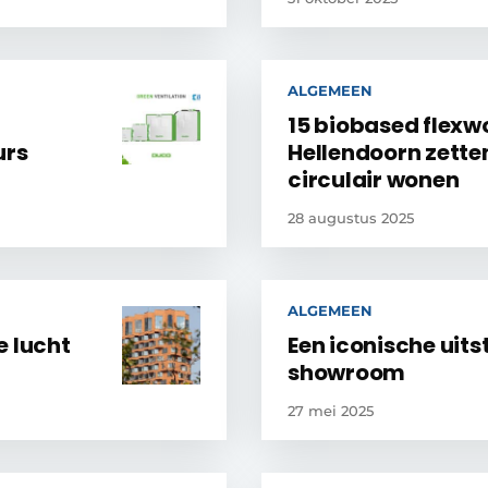
ALGEMEEN
15 biobased flexw
urs
Hellendoorn zette
circulair wonen
28 augustus 2025
ALGEMEEN
e lucht
Een iconische uitst
showroom
27 mei 2025