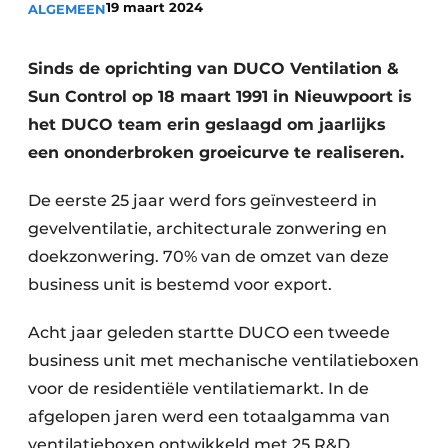
19 maart 2024
ALGEMEEN
Uitnodiging Rondetafelgesprek – 20 jaar Profiel
Vacature aanmelden
Sinds de oprichting van DUCO Ventilation &
Sun Control op 18 maart 1991 in Nieuwpoort is
Vacatures
het DUCO team erin geslaagd om jaarlijks
Video’s
een ononderbroken groeicurve te realiseren.
Werben
De eerste 25 jaar werd fors geïnvesteerd in
gevelventilatie, architecturale zonwering en
doekzonwering. 70% van de omzet van deze
business unit is bestemd voor export.
Acht jaar geleden startte DUCO een tweede
business unit met mechanische ventilatieboxen
voor de residentiële ventilatiemarkt. In de
afgelopen jaren werd een totaalgamma van
ventilatieboxen ontwikkeld met 25 R&D