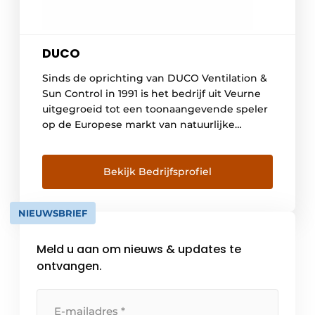
DUCO
Sinds de oprichting van DUCO Ventilation &
Sun Control in 1991 is het bedrijf uit Veurne
uitgegroeid tot een toonaangevende speler
op de Europese markt van natuurlijke
ventilatie- en zonweringsystemen. DUCO wil
dan ook élke bewoner voorzien van een
gezond, comfortabel en energiezuinig
Bekijk Bedrijfsprofiel
binnenklimaat. Een continue investering in
alle beschikbare middelen vormt sinds jaar
NIEUWSBRIEF
en […]
Meld u aan om nieuws & updates te
ontvangen.