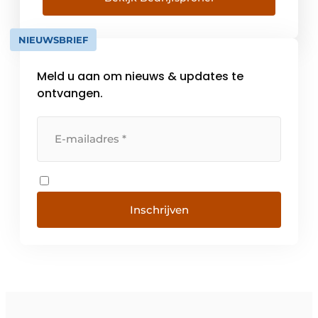
binnenklimaat. Een continue investering in
alle beschikbare middelen vormt sinds jaar
NIEUWSBRIEF
en […]
Meld u aan om nieuws & updates te
ontvangen.
Inschrijven