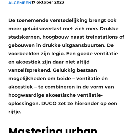
17 oktober 2023
ALGEMEEN
Uitnodiging Rondetafelgesprek – 20 jaar Profiel
Vacature aanmelden
De toenemende verstedelijking brengt ook
meer geluidsoverlast met zich mee. Drukke
Vacatures
stadskernen, hoogbouw naast treinstations of
Video’s
gebouwen in drukke uitgaansbuurten. De
Werben
voorbeelden zijn legio. Een goede ventilatie
en akoestiek zijn daar niet altijd
vanzelfsprekend. Gelukkig bestaan
mogelijkheden om beide – ventilatie én
akoestiek – te combineren in de vorm van
hoogwaardige akoestische ventilatie-
oplossingen. DUCO zet ze hieronder op een
rijtje.
Mastering urban