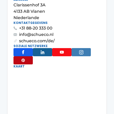
Clarissenhof 3A
Einladung zu einem Rundtischgespräch - 20 Jahre
4133 AB Vianen
Profil
Niederlande
Ein Stellenangebot registrieren
KONTAKTGEGEVENS
+31 88-20 333 00
Offene Stellen
info@schueco.nl
Videos
schueco.com/de/
SOZIALE NETZWERKE
Werben
KAART