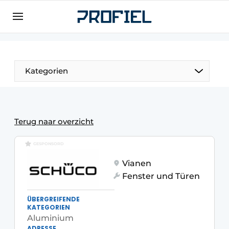
Registrieren Sie sich
Allgemeine Bedingungen und Konditionen
Unternehmen
Kategorien
Kontakt
Direkter Kontakt
Veranstaltung anmelden
Terug naar overzicht
Meist gelesen
GESPONSORD
Newsletter
Vianen
Podcasts
Fenster und Türen
Datenschutz / Cookie-Erklärung
ÜBERGREIFENDE
Profil | Plattform für Fenster, Türen,
KATEGORIEN
Rahmentechnik, Beschläge, Dach- und
Aluminium
Fassadentechnik, Sicherheit
ADRESSE