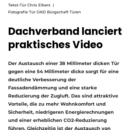
Tekst-Tür Chris Elbers
Einladung zu einem Rundtischgespräch - 20 Jahre
Fotografie Tür GND Bürgschaft Türen
Profil
Ein Stellenangebot registrieren
Dachverband lanciert
Offene Stellen
praktisches Video
Videos
Werben
Der Austausch einer 38 Millimeter dicken Tür
gegen eine 54 Millimeter dicke sorgt für eine
deutliche Verbesserung der
Fassadendämmung und eine starke
Reduzierung der Zugluft. Das sind attraktive
Vorteile, die zu mehr Wohnkomfort und
Sicherheit, niedrigeren Energierechnungen
und einer erheblichen CO2-Reduzierung
führen. Gleichzeitig ist der Austausch von