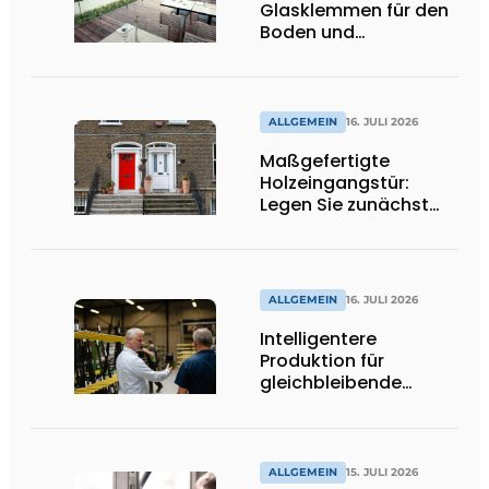
Glasklemmen für den
Boden und
Spitzenhalter
ALLGEMEIN
16. JULI 2026
Maßgefertigte
Holzeingangstür:
Legen Sie zunächst
die Öffnungsrichtung
und die Schwelle fest
ALLGEMEIN
16. JULI 2026
Intelligentere
Produktion für
gleichbleibende
Qualität
ALLGEMEIN
15. JULI 2026