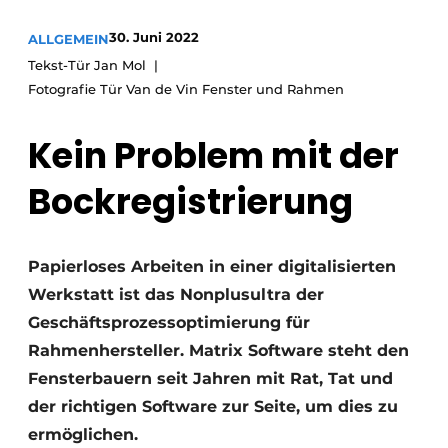
Einladung zu einem Rundtischgespräch - 20 Jahre
30. Juni 2022
ALLGEMEIN
Profil
Tekst-Tür Jan Mol
Ein Stellenangebot registrieren
Fotografie Tür Van de Vin Fenster und Rahmen
Offene Stellen
Kein Problem mit der
Videos
Bockregistrierung
Werben
Papierloses Arbeiten in einer digitalisierten
Werkstatt ist das Nonplusultra der
Geschäftsprozessoptimierung für
Rahmenhersteller. Matrix Software steht den
Fensterbauern seit Jahren mit Rat, Tat und
der richtigen Software zur Seite, um dies zu
ermöglichen.